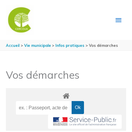
Aller au contenu
Aller au pied de page
MEN
PRIN
Accueil
Vie municipale
Infos pratiques
Vos démarches
Vos démarches