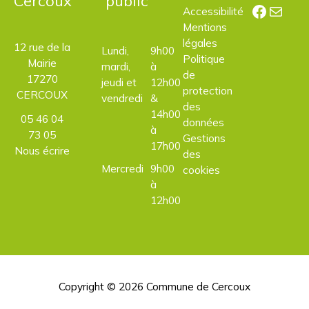
Cercoux
public
Facebo
E-mail
Accessibilité
Mentions
légales
12 rue de la
Lundi,
9h00
Politique
Mairie
mardi,
à
de
17270
jeudi et
12h00
protection
CERCOUX
vendredi
&
des
14h00
05 46 04
données
à
73 05
Gestions
17h00
Nous écrire
des
Mercredi
9h00
cookies
à
12h00
Copyright © 2026
Commune de Cercoux