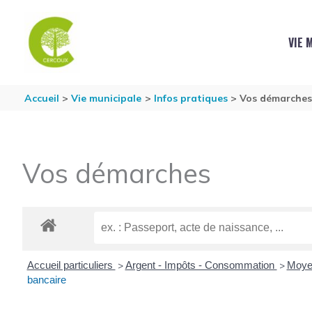
Aller au contenu
Aller au pied de page
VIE 
Accueil
Vie municipale
Infos pratiques
Vos démarche
Vos démarches
Accueil particuliers
Argent - Impôts - Consommation
Moye
>
>
bancaire