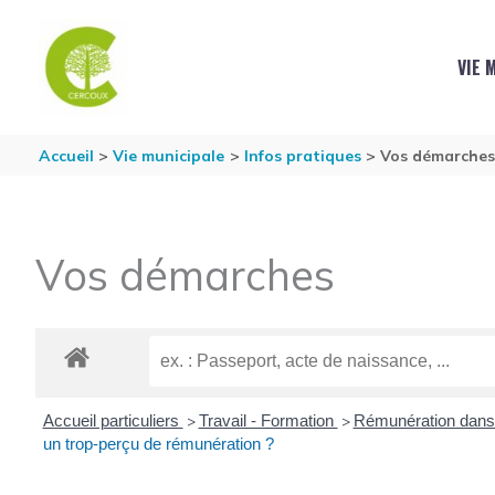
Aller au contenu
Aller au pied de page
VIE 
Accueil
Vie municipale
Infos pratiques
Vos démarche
Vos démarches
Accueil particuliers
Travail - Formation
Rémunération dans 
>
>
un trop-perçu de rémunération ?