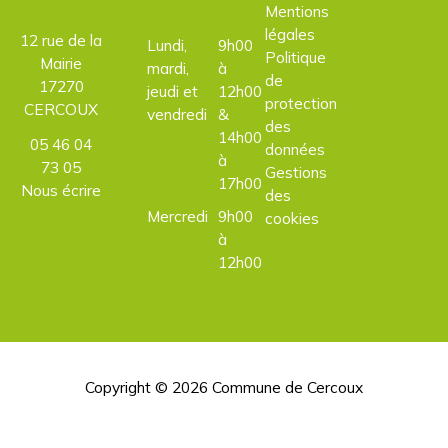
Mentions
légales
12 rue de la
Lundi,
9h00
Politique
Mairie
mardi,
à
de
17270
jeudi et
12h00
protection
CERCOUX
vendredi
&
des
14h00
05 46 04
données
à
73 05
Gestions
17h00
Nous écrire
des
Mercredi
9h00
cookies
à
12h00
Copyright © 2026
Commune de Cercoux