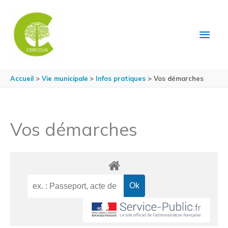
Aller au contenu
Aller au pied de page
MEN
PRIN
Accueil
Vie municipale
Infos pratiques
Vos démarches
Vos démarches