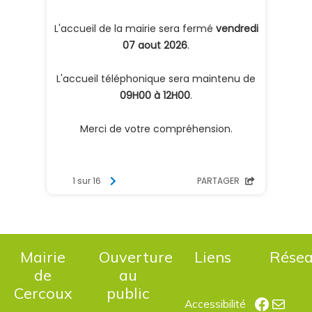
Mairie
Ouverture
Liens
Rése
de
au
Cercoux
public
Facebo
E-mail
Accessibilité