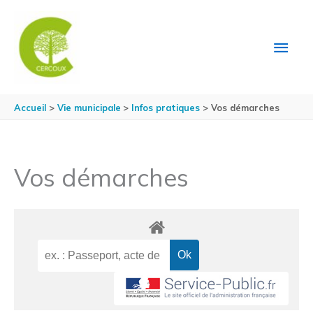
Aller au contenu
Aller au pied de page
MEN
PRIN
Accueil
Vie municipale
Infos pratiques
Vos démarches
Vos démarches