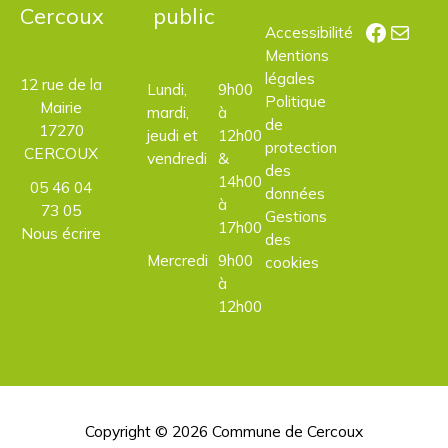
Cercoux
public
Facebo
E-mail
Accessibilité
Mentions
légales
12 rue de la
Lundi,
9h00
Politique
Mairie
mardi,
à
de
17270
jeudi et
12h00
protection
CERCOUX
vendredi
&
des
14h00
05 46 04
données
à
73 05
Gestions
17h00
Nous écrire
des
Mercredi
9h00
cookies
à
12h00
Copyright © 2026
Commune de Cercoux