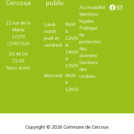
Cercoux
public
Facebo
E-mail
Accessibilité
Mentions
légales
12 rue de la
Lundi,
9h00
Politique
Mairie
mardi,
à
de
17270
jeudi et
12h00
protection
CERCOUX
vendredi
&
des
14h00
05 46 04
données
à
73 05
Gestions
17h00
Nous écrire
des
Mercredi
9h00
cookies
à
12h00
Copyright © 2026
Commune de Cercoux