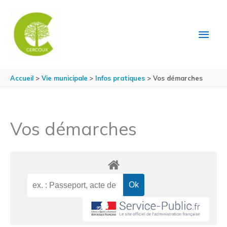
Aller au contenu
Aller au pied de page
MEN
PRIN
Accueil
Vie municipale
Infos pratiques
Vos démarches
Vos démarches