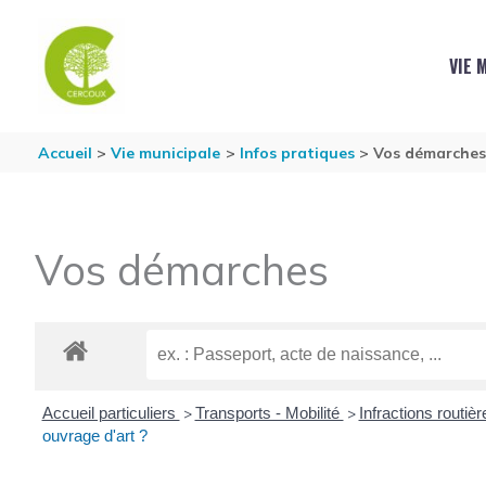
Aller au contenu
Aller au pied de page
VIE 
Accueil
Vie municipale
Infos pratiques
Vos démarche
Vos démarches
Accueil particuliers
Transports - Mobilité
Infractions routiè
>
>
ouvrage d'art ?