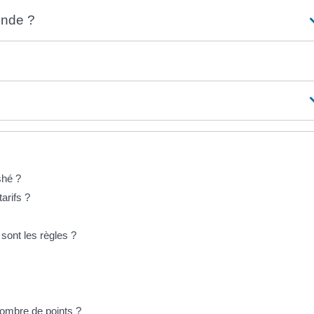
ende ?
shé ?
arifs ?
 sont les règles ?
ombre de points ?