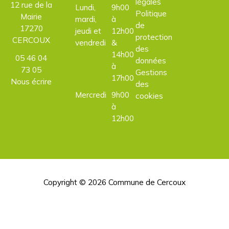
légales
12 rue de la
Lundi,
9h00
Politique
Mairie
mardi,
à
de
17270
jeudi et
12h00
protection
CERCOUX
vendredi
&
des
14h00
05 46 04
données
à
73 05
Gestions
17h00
Nous écrire
des
Mercredi
9h00
cookies
à
12h00
Copyright © 2026
Commune de Cercoux
H
d