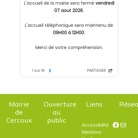
Mairie
Ouverture
Liens
Rése
de
au
Cercoux
public
Facebo
E-mail
Accessibilité
Mentions