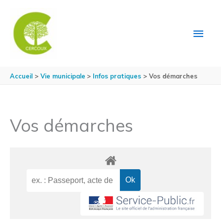
Aller au contenu
Aller au pied de page
MEN
PRIN
Accueil
Vie municipale
Infos pratiques
Vos démarches
Vos démarches