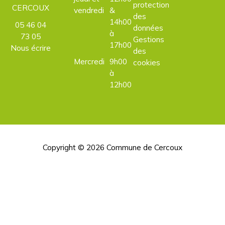
protection
CERCOUX
vendredi
&
des
14h00
05 46 04
données
à
73 05
Gestions
17h00
Nous écrire
des
Mercredi
9h00
cookies
à
12h00
Copyright © 2026
Commune de Cercoux
H
d
p