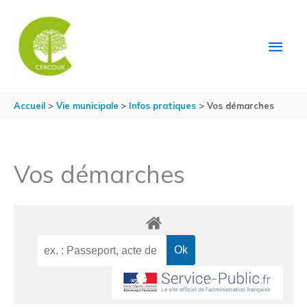
Aller au contenu
Aller au pied de page
MEN
PRIN
Accueil
Vie municipale
Infos pratiques
Vos démarches
Vos démarches