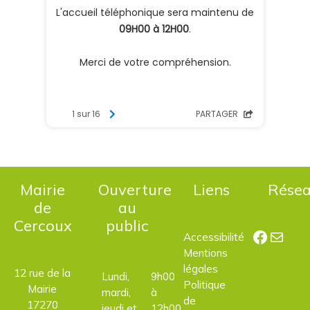
Mairie
Ouverture
Liens
Rése
de
au
Cercoux
public
Facebo
E-mail
Accessibilité
Mentions
légales
12 rue de la
Lundi,
9h00
Politique
Mairie
mardi,
à
de
17270
jeudi et
12h00