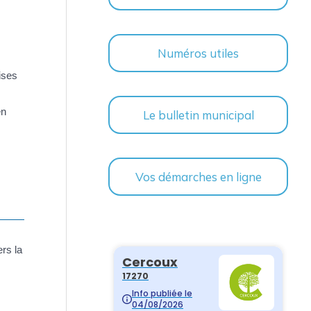
Numéros utiles
ises
en
Le bulletin municipal
Vos démarches en ligne
rs la