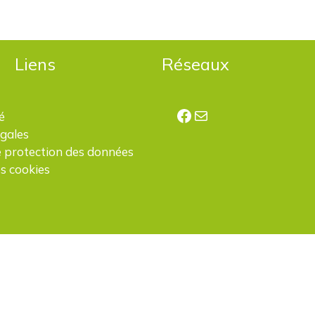
Liens
Réseaux
Facebook
E-mail
é
égales
e protection des données
s cookies