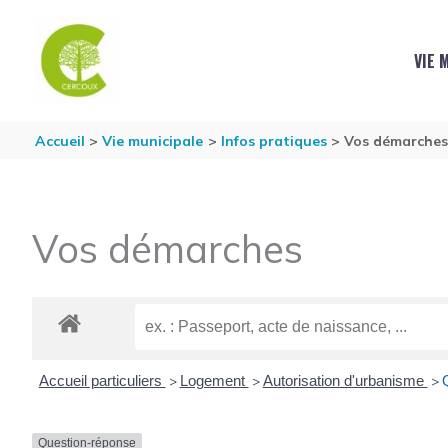
Aller au contenu
Aller au pied de page
VIE 
Accueil
Vie municipale
Infos pratiques
Vos démarche
Vos démarches
Accueil particuliers
Logement
Autorisation d'urbanisme
>
>
>
Question-réponse