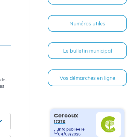
Numéros utiles
Le bulletin municipal
Vos démarches en ligne
-de-
ges