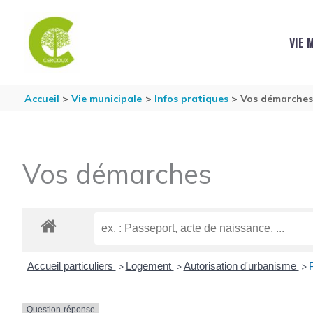
Aller au contenu
Aller au pied de page
VIE 
Accueil
Vie municipale
Infos pratiques
Vos démarche
Vos démarches
Accueil particuliers
Logement
Autorisation d'urbanisme
P
>
>
>
Question-réponse