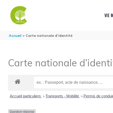
Aller au contenu
Aller au pied de page
VIE 
Accueil
Carte nationale d’identité
Carte nationale d’identi
Accueil particuliers
Transports - Mobilité
Permis de condui
>
>
Question-réponse