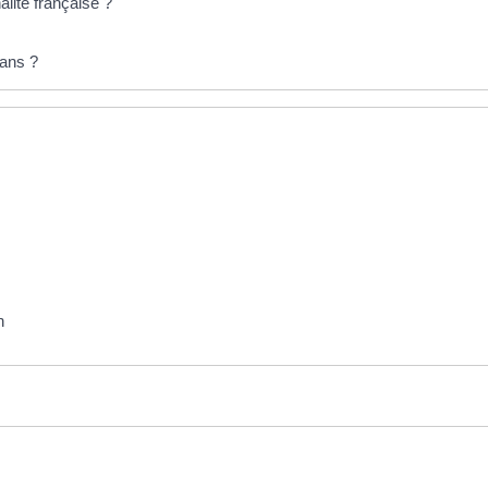
alité française ?
 ans ?
n