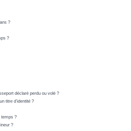
 ans ?
mps ?
asseport déclaré perdu ou volé ?
n titre d'identité ?
e temps ?
mineur ?