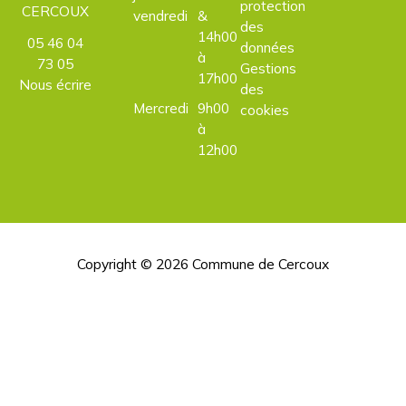
protection
CERCOUX
vendredi
&
des
14h00
05 46 04
données
à
73 05
Gestions
17h00
Nous écrire
des
Mercredi
9h00
cookies
à
12h00
Copyright © 2026
Commune de Cercoux
H
d
p