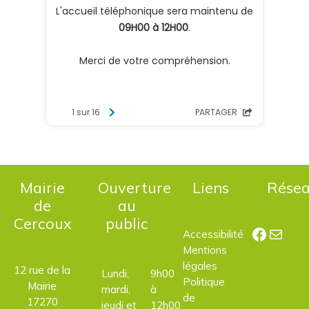
Mairie
Ouverture
Liens
Rése
de
au
Cercoux
public
Facebo
E-mail
Accessibilité
Mentions
légales
12 rue de la
Lundi,
9h00
Politique
Mairie
mardi,
à
de
17270
jeudi et
12h00