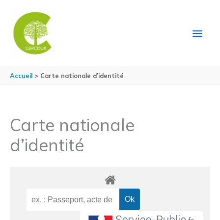
Aller au contenu
Aller au pied de page
MEN
PRIN
Accueil
Carte nationale d’identité
Carte nationale
d’identité