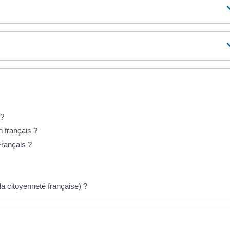
 ?
n français ?
rançais ?
la citoyenneté française) ?