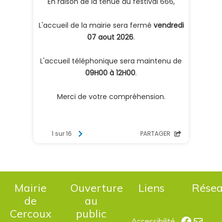
Mairie
Ouverture
Liens
Rése
de
au
Cercoux
public
Facebo
E-mail
Accessibilité