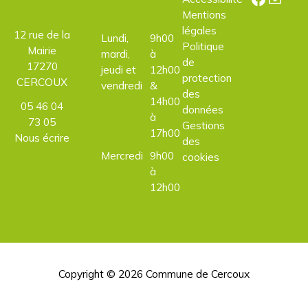
Mentions
légales
12 rue de la
Lundi,
9h00
Politique
Mairie
mardi,
à
de
17270
jeudi et
12h00
protection
CERCOUX
vendredi
&
des
14h00
05 46 04
données
à
73 05
Gestions
17h00
Nous écrire
des
Mercredi
9h00
cookies
à
12h00
Copyright © 2026
Commune de Cercoux