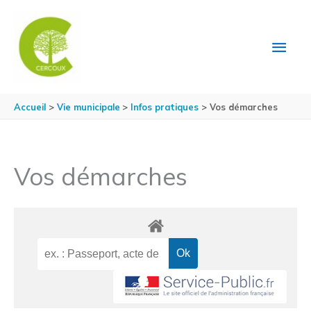
Aller au contenu
Aller au pied de page
MEN
PRIN
Accueil
Vie municipale
Infos pratiques
Vos démarches
Vos démarches