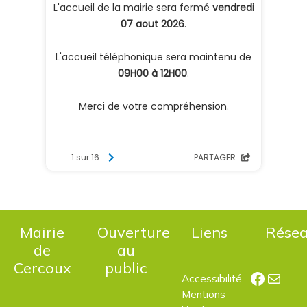
Mairie
Ouverture
Liens
Rése
de
au
Cercoux
public
Facebo
E-mail
Accessibilité
Mentions