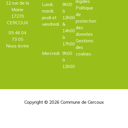
légales
12 rue de la
Lundi,
9h00
Politique
Mairie
mardi,
à
de
17270
jeudi et
12h00
protection
CERCOUX
vendredi
&
des
14h00
05 46 04
données
à
73 05
Gestions
17h00
Nous écrire
des
Mercredi
9h00
cookies
à
12h00
Copyright © 2026
Commune de Cercoux
H
d