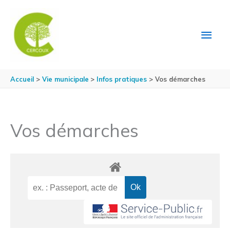
Aller au contenu
Aller au pied de page
MEN
PRIN
Accueil
Vie municipale
Infos pratiques
Vos démarches
Vos démarches