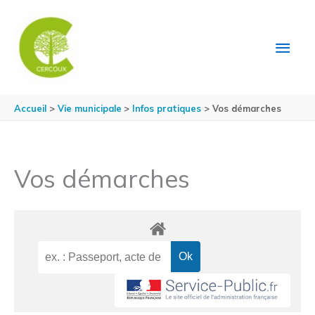
Aller au contenu
Aller au pied de page
MEN
PRIN
Accueil
Vie municipale
Infos pratiques
Vos démarches
Vos démarches