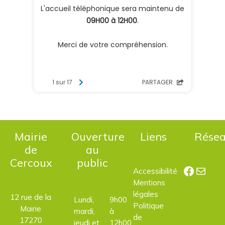
Mairie
Ouverture
Liens
Rése
de
au
Cercoux
public
Facebo
E-mail
Accessibilité
Mentions
légales
12 rue de la
Lundi,
9h00
Politique
Mairie
mardi,
à
de
17270
jeudi et
12h00