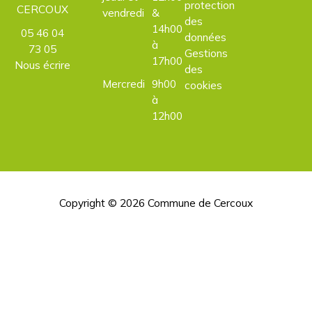
protection
CERCOUX
vendredi
&
des
14h00
05 46 04
données
à
73 05
Gestions
17h00
Nous écrire
des
Mercredi
9h00
cookies
à
12h00
Copyright © 2026
Commune de Cercoux
H
d
p