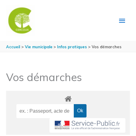
Aller au contenu
Aller au pied de page
MEN
PRIN
Accueil
Vie municipale
Infos pratiques
Vos démarches
Vos démarches