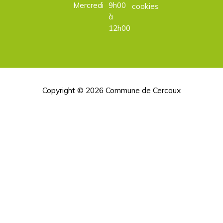
Mercredi
9h00
cookies
à
12h00
Copyright © 2026
Commune de Cercoux
H
d
p