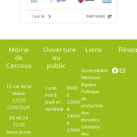
Mairie
Ouverture
Liens
Rése
de
au
Cercoux
public
Facebo
E-mail
Accessibilité
Mentions
légales
12 rue de la
Lundi,
9h00
Politique
Mairie
mardi,
à
de
17270
jeudi et
12h00
protection
CERCOUX
vendredi
&
des
14h00
05 46 04
données
à
73 05
Gestions
17h00
Nous écrire
des