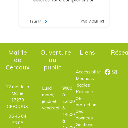
Mairie
Ouverture
Liens
Rése
de
au
Cercoux
public
Facebo
E-mail
Accessibilité
Mentions
légales
12 rue de la
Lundi,
9h00
Politique
Mairie
mardi,
à
de
17270
jeudi et
12h00
protection
CERCOUX
vendredi
&
des
14h00
05 46 04
données
à
73 05
Gestions
17h00