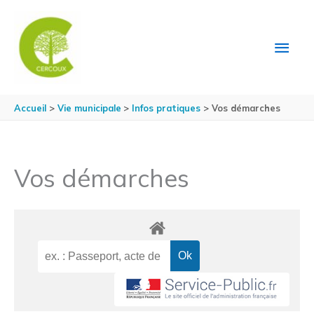
Aller au contenu
Aller au pied de page
MEN
PRIN
Accueil
Vie municipale
Infos pratiques
Vos démarches
Vos démarches