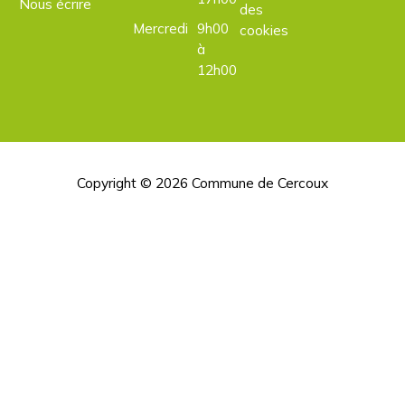
Nous écrire
des
Mercredi
9h00
cookies
à
12h00
Copyright © 2026
Commune de Cercoux
H
d
p