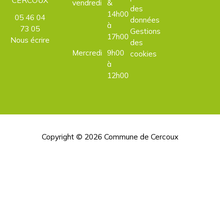
vendredi
&
des
14h00
05 46 04
données
à
73 05
Gestions
17h00
Nous écrire
des
Mercredi
9h00
cookies
à
12h00
Copyright © 2026
Commune de Cercoux
H
d
p