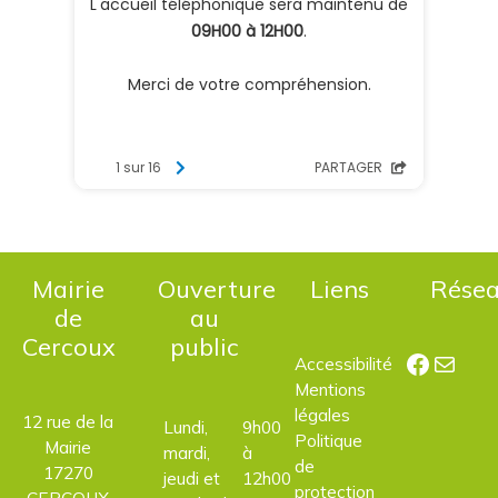
Mairie
Ouverture
Liens
Rése
de
au
Cercoux
public
Facebo
E-mail
Accessibilité
Mentions
légales
12 rue de la
Lundi,
9h00
Politique
Mairie
mardi,
à
de
17270
jeudi et
12h00
protection
CERCOUX