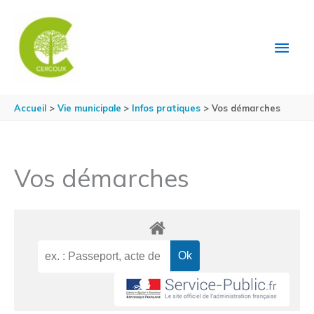
Aller au contenu
Aller au pied de page
MEN
PRIN
Accueil
Vie municipale
Infos pratiques
Vos démarches
Vos démarches