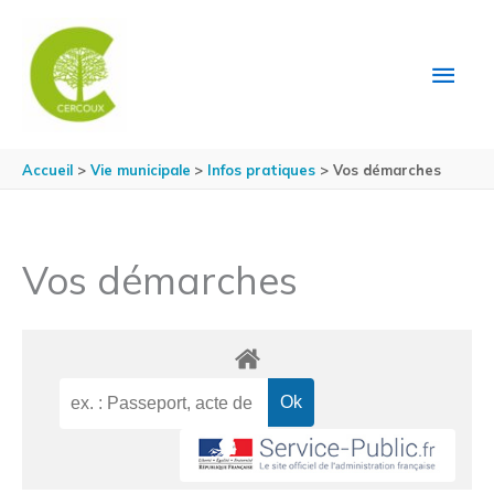
Aller au contenu
Aller au pied de page
MEN
PRIN
Accueil
Vie municipale
Infos pratiques
Vos démarches
Vos démarches