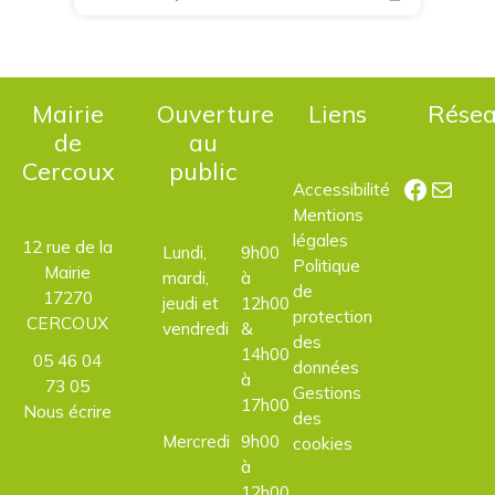
Mairie
Ouverture
Liens
Rése
de
au
Cercoux
public
Facebo
E-mail
Accessibilité
Mentions
légales
12 rue de la
Lundi,
9h00
Politique
Mairie
mardi,
à
de
17270
jeudi et
12h00
protection
CERCOUX
vendredi
&
des
14h00
05 46 04
données
à
73 05
Gestions
17h00
Nous écrire
des
Mercredi
9h00
cookies
à
12h00