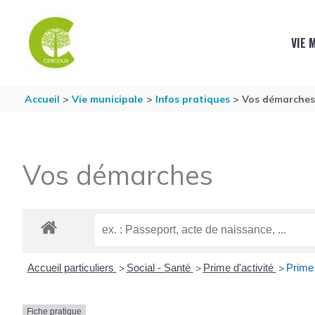
Aller au contenu
Aller au pied de page
VIE 
Accueil
Vie municipale
Infos pratiques
Vos démarche
Vos démarches
Accueil particuliers
Social - Santé
Prime d'activité
Prime 
>
>
>
Fiche pratique