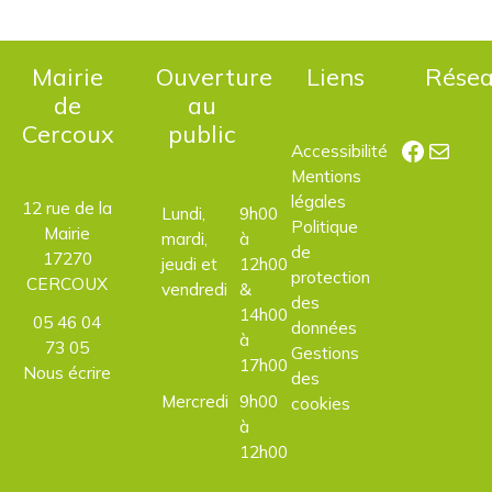
Mairie
Ouverture
Liens
Rése
de
au
Cercoux
public
Facebo
E-mail
Accessibilité
Mentions
légales
12 rue de la
Lundi,
9h00
Politique
Mairie
mardi,
à
de
17270
jeudi et
12h00
protection
CERCOUX
vendredi
&
des
14h00
05 46 04
données
à
73 05
Gestions
17h00
Nous écrire
des
Mercredi
9h00
cookies
à
12h00