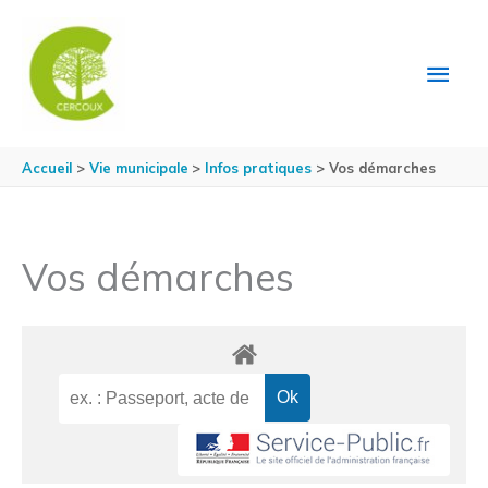
Aller au contenu
Aller au pied de page
MEN
PRIN
Accueil
Vie municipale
Infos pratiques
Vos démarches
Vos démarches