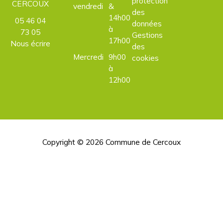
protection
CERCOUX
vendredi
&
des
14h00
05 46 04
données
à
73 05
Gestions
17h00
Nous écrire
des
Mercredi
9h00
cookies
à
12h00
Copyright © 2026
Commune de Cercoux
H
d
p