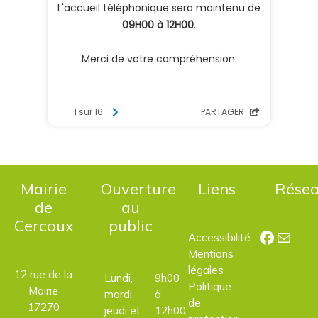
Mairie
Ouverture
Liens
Rése
de
au
Cercoux
public
Facebo
E-mail
Accessibilité
Mentions
légales
12 rue de la
Lundi,
9h00
Politique
Mairie
mardi,
à
de
17270
jeudi et
12h00