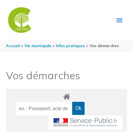
Aller au contenu
Aller au pied de page
MEN
PRIN
Accueil
Vie municipale
Infos pratiques
Vos démarches
Vos démarches