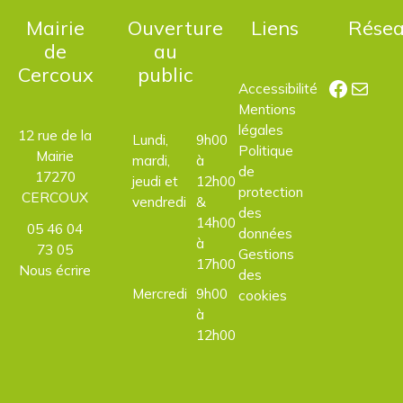
Mairie
Ouverture
Liens
Rése
de
au
Cercoux
public
Facebo
E-mail
Accessibilité
Mentions
légales
12 rue de la
Lundi,
9h00
Politique
Mairie
mardi,
à
de
17270
jeudi et
12h00
protection
CERCOUX
vendredi
&
des
14h00
05 46 04
données
à
73 05
Gestions
17h00
Nous écrire
des
Mercredi
9h00
cookies
à
12h00