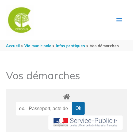
Aller au contenu
Aller au pied de page
MEN
PRIN
Accueil
Vie municipale
Infos pratiques
Vos démarches
Vos démarches