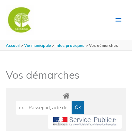
Aller au contenu
Aller au pied de page
MEN
PRIN
Accueil
Vie municipale
Infos pratiques
Vos démarches
Vos démarches