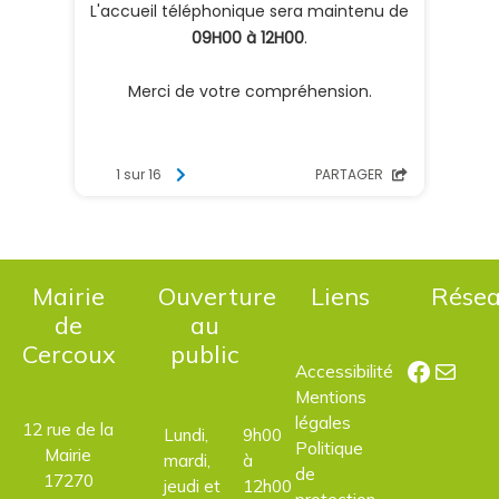
Mairie
Ouverture
Liens
Rése
de
au
Cercoux
public
Facebo
E-mail
Accessibilité
Mentions
légales
12 rue de la
Lundi,
9h00
Politique
Mairie
mardi,
à
de
17270
jeudi et
12h00
protection