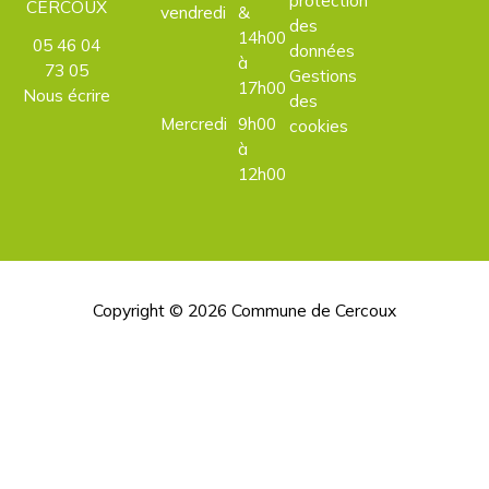
CERCOUX
vendredi
&
des
14h00
05 46 04
données
à
73 05
Gestions
17h00
Nous écrire
des
Mercredi
9h00
cookies
à
12h00
Copyright © 2026
Commune de Cercoux
H
d
p