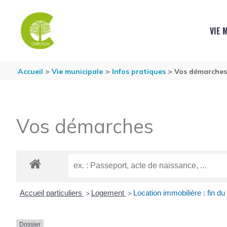
Aller au contenu
Aller au pied de page
VIE 
Accueil
Vie municipale
Infos pratiques
Vos démarche
Vos démarches
Accueil particuliers
Logement
Location immobilière : fin du 
>
>
Dossier