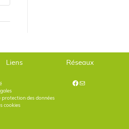
Liens
Réseaux
Facebook
E-mail
é
égales
e protection des données
s cookies