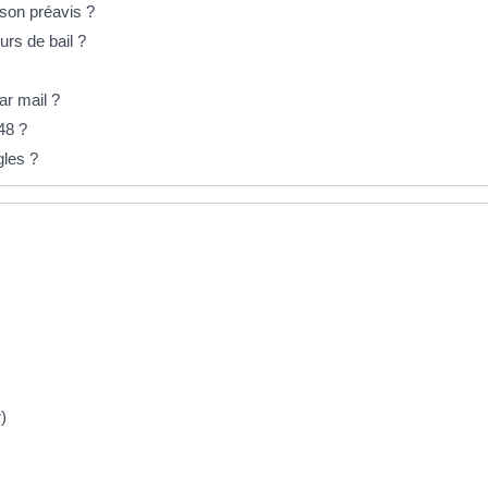
 son préavis ?
urs de bail ?
ar mail ?
48 ?
gles ?
)