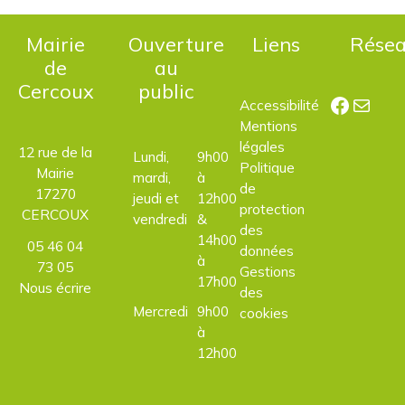
Mairie
Ouverture
Liens
Rése
de
au
Cercoux
public
Facebo
E-mail
Accessibilité
Mentions
légales
12 rue de la
Lundi,
9h00
Politique
Mairie
mardi,
à
de
17270
jeudi et
12h00
protection
CERCOUX
vendredi
&
des
14h00
05 46 04
données
à
73 05
Gestions
17h00
Nous écrire
des
Mercredi
9h00
cookies
à
12h00