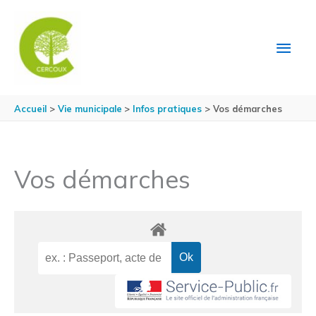
Aller au contenu
Aller au pied de page
MEN
PRIN
Accueil
Vie municipale
Infos pratiques
Vos démarches
Vos démarches