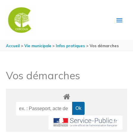
Aller au contenu
Aller au pied de page
MEN
PRIN
Accueil
Vie municipale
Infos pratiques
Vos démarches
Vos démarches