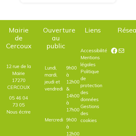
Mairie
Ouverture
Liens
Rése
de
au
Cercoux
public
Facebo
E-mail
Accessibilité
Mentions
légales
12 rue de la
Lundi,
9h00
Politique
Mairie
mardi,
à
de
17270
jeudi et
12h00
protection
CERCOUX
vendredi
&
des
14h00
05 46 04
données
à
73 05
Gestions
17h00
Nous écrire
des
Mercredi
9h00
cookies
à
12h00