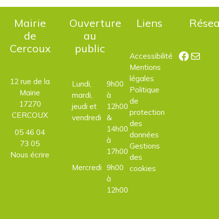
Mairie
Ouverture
Liens
Rése
de
au
Cercoux
public
Facebo
E-mail
Accessibilité
Mentions
légales
12 rue de la
Lundi,
9h00
Politique
Mairie
mardi,
à
de
17270
jeudi et
12h00
protection
CERCOUX
vendredi
&
des
14h00
05 46 04
données
à
73 05
Gestions
17h00
Nous écrire
des
Mercredi
9h00
cookies
à
12h00