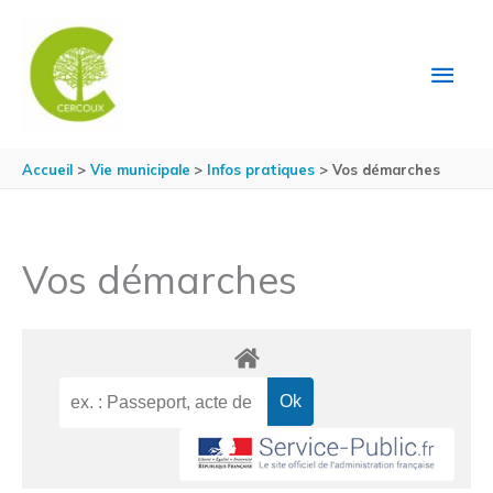
Aller au contenu
Aller au pied de page
MEN
PRIN
Accueil
Vie municipale
Infos pratiques
Vos démarches
Vos démarches